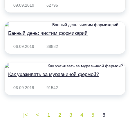
09.09.2019
62795
Банный день: чистим формикарий
06.09.2019
38882
Как ухаживать за муравьиной фермой?
06.09.2019
91542
|<
<
1
2
3
4
5
6